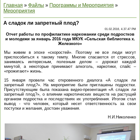
Главная
»
Файлы
»
Программы и Мероприятия
»
Мероприятия
А сладок ли запретный плод?
01.02.2016, 4.37.47 PM
Отчет работы по профилактике наркомании среди подростков
и молодежи за январь 2016 года МКУК «Сельская библиотека х.
Железного»
Мы живем в эпохе «скоростей». Поэтому не все люди могут
приспособиться к такому темпу. Многие спасаются от стрессов,
занимаясь интересным, полезным делом – дорожат каждой
минутой, а некоторые принимают алкоголь, наркотики, спайс –
«прожигают» жизнь.
15 января провели час откровенного диалога «А сладок ли
запретный плод?». На мероприятие были приглашены подростки.
Присутствующим была показана видео-презентация «А сладок ли
запретный плод?», о влиянии наркотических веществ на растущий
организм подростка и последствиях их употребления. Итогом стал
вывод - что человек, который несет ответственность за свои
поступки и желания, достоин уважения.
Н.И.Николенко