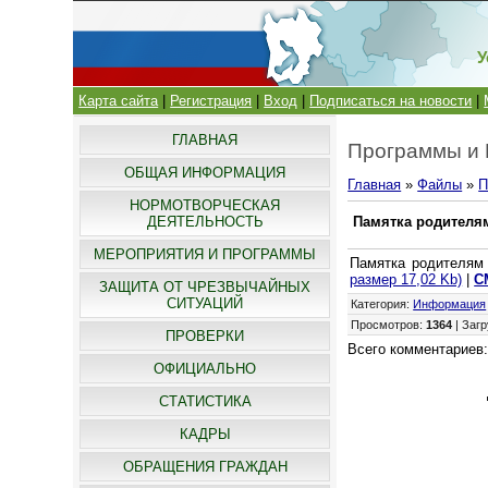
У
Карта сайта
|
Регистрация
|
Вход
|
Подписаться на новости
|
ГЛАВНАЯ
Программы и
ОБЩАЯ ИНФОРМАЦИЯ
Главная
»
Файлы
»
П
НОРМОТВОРЧЕСКАЯ
ДЕЯТЕЛЬНОСТЬ
Памятка родителя
МЕРОПРИЯТИЯ И ПРОГРАММЫ
Памятка родителям
размер 17,02 Kb)
|
С
ЗАЩИТА ОТ ЧРЕЗВЫЧАЙНЫХ
СИТУАЦИЙ
Категория
:
Информация
Просмотров
:
1364
|
Загр
ПРОВЕРКИ
Всего комментариев
ОФИЦИАЛЬНО
СТАТИСТИКА
КАДРЫ
ОБРАЩЕНИЯ ГРАЖДАН