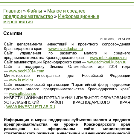
Главная
»
Файлы
»
Малое и среднее
предпринимательство
»
Информационные
мероприятия
Ссылки
20.08.2015, 3.24.54 PM
Сайт департамента инвестиций и проектного сопровождения
Краснодарского края —
www.investkuban.ru
Сайт управления по развитию малого и среднего
предпринимательства Краснодарского края —
www.mb.kubangov.ru
Сайт администрации Краснодарского края —
www.admkrai.kuban.ru
Сайт в поддержку Зимних Олимпийских игр 2014 года
—
www.sochi2014.com
Министерство иностранных дел Российской Федерации
—
www.ln.mid.ru
Сайт некоммерческой организации "Гарантийный фонд поддержки
субъектов малого предпринимательства Краснодарского края"
—
www.gfkuban.ru
ИНВЕСТИЦИОННЫЙ ПОРТАЛ МУНИЦИПАЛЬНОГО ОБРАЗОВАНИЯ
УСТЬ-ЛАБИНСКИЙ РАЙОН КРАСНОДАРСКОГО КРАЯ
-
WWW.INVEST-USTLAB.RU
Информация о мерах поддержки субъектов малого и среднего
предпринимательства на уровне Краснодарского края
размещена на официальном сайте министерства
стратегического развития, инвестиций и внешнеэкономической