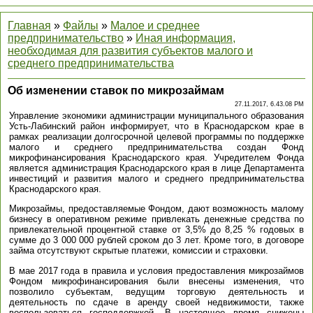
Главная
»
Файлы
»
Малое и среднее
предпринимательство
»
Иная информация,
необходимая для развития субъектов малого и
среднего предпринимательства
Об изменении ставок по микрозаймам
27.11.2017, 6.43.08 PM
Управление экономики администрации муниципального образования
Усть-Лабинский район информирует, что в Краснодарском крае в
рамках реализации долгосрочной целевой программы по поддержке
малого и среднего предпринимательства создан Фонд
микрофинансирования Краснодарского края. Учредителем Фонда
является администрация Краснодарского края в лице Департамента
инвестиций и развития малого и среднего предпринимательства
Краснодарского края.
Микрозаймы, предоставляемые Фондом, дают возможность малому
бизнесу в оперативном режиме привлекать денежные средства по
привлекательной процентной ставке от 3,5% до 8,25 % годовых в
сумме до 3 000 000 рублей сроком до 3 лет. Кроме того, в договоре
займа отсутствуют скрытые платежи, комиссии и страховки.
В мае 2017 года в правила и условия предоставления микрозаймов
Фондом микрофинансирования были внесены изменения, что
позволило субъектам, ведущим торговую деятельность и
деятельность по сдаче в аренду своей недвижимости, также
воспользоваться господдержкой. В настоящее время снижены