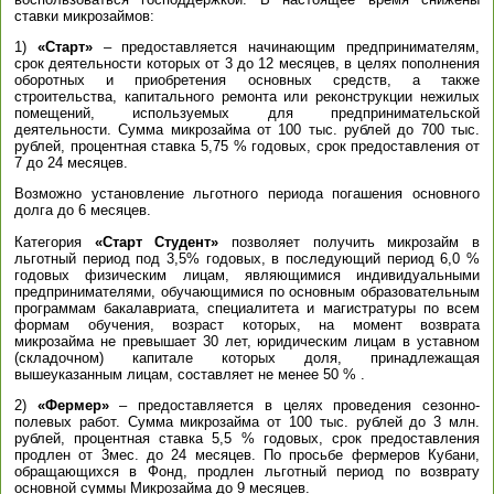
ставки микрозаймов:
1)
«Старт»
– предоставляется начинающим предпринимателям,
срок деятельности которых от 3 до 12 месяцев, в целях пополнения
оборотных и приобретения основных средств, а также
строительства, капитального ремонта или реконструкции нежилых
помещений, используемых для предпринимательской
деятельности. Сумма микрозайма от 100 тыс. рублей до 700 тыс.
рублей, процентная ставка 5,75 % годовых, срок предоставления от
7 до 24 месяцев.
Возможно установление льготного периода погашения основного
долга до 6 месяцев.
Категория
«Старт Студент»
позволяет получить микрозайм в
льготный период под 3,5% годовых, в последующий период 6,0 %
годовых физическим лицам, являющимися индивидуальными
предпринимателями, обучающимися по основным образовательным
программам бакалавриата, специалитета и магистратуры по всем
формам обучения, возраст которых, на момент возврата
микрозайма не превышает 30 лет, юридическим лицам в уставном
(складочном) капитале которых доля, принадлежащая
вышеуказанным лицам, составляет не менее 50 % .
2)
«Фермер»
– предоставляется в целях проведения сезонно-
полевых работ. Сумма микрозайма от 100 тыс. рублей до 3 млн.
рублей, процентная ставка 5,5 % годовых, срок предоставления
продлен от 3мес. до 24 месяцев. По просьбе фермеров Кубани,
обращающихся в Фонд, продлен льготный период по возврату
основной суммы Микрозайма до 9 месяцев.