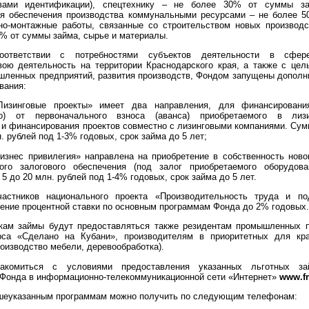
твами идентификации), спецтехнику – не более 30% от суммы за
ля обеспечения производства коммунальными ресурсами – не более 5
но-монтажные работы, связанные со строительством новых производ
0% от суммы займа, сырье и материалы.
ответствии с потребностями субъектов деятельности в сфер
ою деятельность на территории Краснодарского края, а также с цел
ленных предприятий, развития производств, Фондом запущены допол
вания:
Лизинговые проекты» имеет два направления, для финансирова
но) от первоначального взноса (аванса) приобретаемого в лиз
 и финансирования проектов совместно с лизинговыми компаниями. Сум
н. рублей под 1-3% годовых, срок займа до 5 лет;
изнес привилегия» направлена на приобретение в собственность ново
ного залогового обеспечения (под залог приобретаемого оборудов
 5 до 20 млн. рублей под 1-4% годовых, срок займа до 5 лет.
частников национального проекта «Производительность труда и по
ение процентной ставки по основным программам Фонда до 2% годовых
кам займы будут предоставляться также резидентам промышленных па
рса «Сделано на Кубани», производителям в приоритетных для кра
оизводство мебели, деревообработка).
накомиться с условиями предоставления указанных льготных з
Фонда в информационно-телекоммуникационной сети «Интернет»
www.fr
ышеуказанным программам можно получить по следующим телефонам: