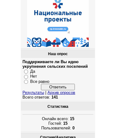
Наш опрос
Поддерживаете ли Вы идею
укрупнения сельских поселений
Да
Нет
Все равно
Результаты
|
Архив опросов
Всего ответов:
141
Статистика
Онлайн всего:
15
Гостей:
15
Пользователей:
0
Спутник/Аналитика