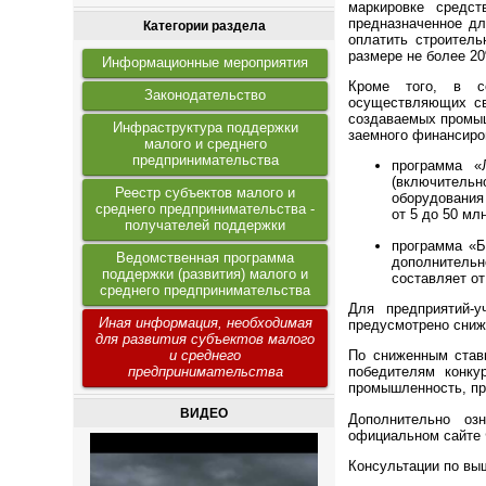
маркировке средс
предназначенное д
Категории раздела
оплатить строитель
размере не более 2
Информационные мероприятия
Кроме того, в со
Законодательство
осуществляющих св
создаваемых промыш
Инфраструктура поддержки
заемного финансиро
малого и среднего
предпринимательства
программа «
(включитель
Реестр субъектов малого и
оборудования
среднего предпринимательства -
от 5 до 50 мл
получателей поддержки
программа «Б
Ведомственная программа
дополнитель
поддержки (развития) малого и
составляет от
среднего предпринимательства
Для предприятий-у
Иная информация, необходимая
предусмотрено сниж
для развития субъектов малого
и среднего
По сниженным став
предпринимательства
победителям конку
промышленность, пр
ВИДЕО
Дополнительно оз
официальном сайте 
Консультации по в