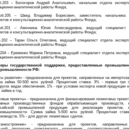
доб.203 – Белогоров Андрей Анатольевич, начальник отдела эксперт
ационно-аналитической работы Фонда;
 доб.205 – Швед Владимир Борисович, заместитель начальника 
ектов и консультационно-аналитической работы Фонда;
 доб.201 – Амочкина Юлия Александровна, ведущий специалист 
ектов и консультационно-аналитической работы Фонда;
об.202 – Таран Ольга Олеговна, ведущий специалист отдела экспер
ационно-аналитической работы Фонда;
об.204 – Еременко Марина Петровна, ведущий специалист отдела экспер
ационно-аналитической работы Фонда.
меры государственной поддержки, предоставляемые промышлен
промышленности РФ:
ты развития» - предназначена для проектов, направленных на импортоз
а займа 50-500 млн. рублей. Процентная ставка: 3% - первые три 
других видах обеспечения, 1% - при условии экспорта новой продукции
займа в год.
говые проекты» - предназначена для финансирования лизинговых проект
овных производственных фондов обрабатывающих производств, 
ссийской промышленной продукции для реализации проектов,
ромышленности. Сумма займа 5-500 млн. рублей. Процентная ста
изводств, 5% - для других лизинговых сделок.
анкостроение» - предназначена для проектов, направленных
альной продукции гражданского назначения, соответствующей пр