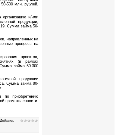
50-500 млн. рублей.
 организацию и/или
шленной продукции,
19. Сумма займа 50-
ов, направленных на
твенные процессы на
рования проектов,
риятиях (в рамках
 Сумма займа 50-300
логичной продукции
са. Сумма займа 80-
к.
в по приобретению
кой промышленности.
|
Добавил
: