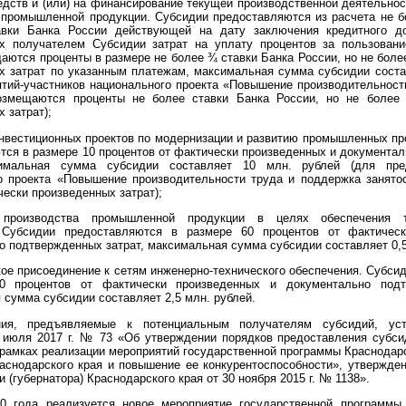
едств и (или) на финансирование текущей производственной деятельнос
 промышленной продукции. Субсидии предоставляются из расчета не б
авки Банка России действующей на дату заключения кредитного до
х получателем Субсидии затрат на уплату процентов за пользовани
щаются проценты в размере не более ¾ ставки Банка России, но не бол
х затрат по указанным платежам, максимальная сумма субсидии соста
ятий-участников национального проекта «Повышение производительност
возмещаются проценты не более ставки Банка России, но не более
 затрат);
нвестиционных проектов по модернизации и развитию промышленных пр
тся в размере 10 процентов от фактически произведенных и документа
симальная сумма субсидии составляет 10 млн. рублей (для пред
о проекта «Повышение производительности труда и поддержка занято
ески произведенных затрат);
 производства промышленной продукции в целях обеспечения т
 Субсидии предоставляются в размере 60 процентов от фактичес
о подтвержденных затрат, максимальная сумма субсидии составляет 0,5
кое присоединение к сетям инженерно-технического обеспечения. Субси
0 процентов от фактически произведенных и документально подт
 сумма субсидии составляет 2,5 млн. рублей.
ния, предъявляемые к потенциальным получателям субсидий, уст
 июля 2017 г. № 73 «Об утверждении порядков предоставления субси
 рамках реализации мероприятий государственной программы Краснодарс
снодарского края и повышение ее конкурентоспособности», утвержде
 (губернатора) Краснодарского края от 30 ноября 2015 г. № 1138».
20 года реализуется новое мероприятие государственной программы