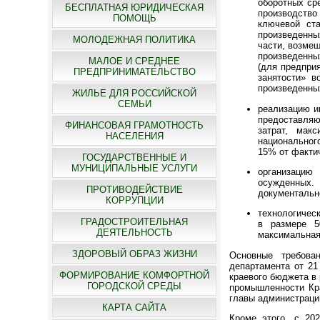
оборотных ср
БЕСПЛАТНАЯ ЮРИДИЧЕСКАЯ
производство
ПОМОЩЬ
ключевой ст
произведенны
МОЛОДЕЖНАЯ ПОЛИТИКА
части, возме
произведенны
МАЛОЕ И СРЕДНЕЕ
(для предпри
ПРЕДПРИНИМАТЕЛЬСТВО
занятости» 
произведенных
ЖИЛЬЕ ДЛЯ РОССИЙСКОЙ
СЕМЬИ
реализацию и
предоставляю
ФИНАНСОВАЯ ГРАМОТНОСТЬ
затрат, мак
НАСЕЛЕНИЯ
национальног
15% от фактич
ГОСУДАРСТВЕННЫЕ И
МУНИЦИПАЛЬНЫЕ УСЛУГИ
организацию
осужденных.
ПРОТИВОДЕЙСТВИЕ
документальн
КОРРУПЦИИ
технологичес
ГРАДОСТРОИТЕЛЬНАЯ
в размере 5
ДЕЯТЕЛЬНОСТЬ
максимальная
ЗДОРОВЫЙ ОБРАЗ ЖИЗНИ
Основные требова
департамента от 21
ФОРМИРОВАНИЕ КОМФОРТНОЙ
краевого бюджета в
ГОРОДСКОЙ СРЕДЫ
промышленности Кра
главы администрации
КАРТА САЙТА
Кроме этого, с 20