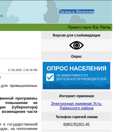
Погода в Железном
ая
Приветствую Вас
Гость
Версия для слабовидящих
Опрос
17.04.2020, 2.20.18 PM
й
и для промышленных
Интернет-приемная
твенной программы
 и повышение ее
Электронная приемная Усть-
ии (губернатора)
Лабинского района
а возмещение части
Телефон горячей линии
и в государственной
8(86135)301-45
одах, на пополнение