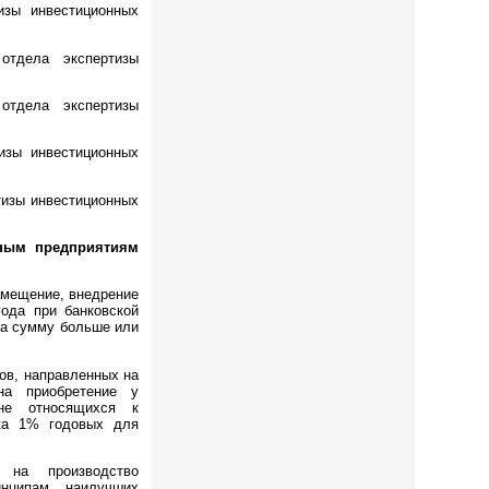
изы инвестиционных
отдела экспертизы
отдела экспертизы
тизы инвестиционных
тизы инвестиционных
ным предприятиям
амещение, внедрение
года при банковской
 на сумму больше или
ов, направленных на
на приобретение у
 не относящихся к
вка 1% годовых для
 на производство
инципам наилучших