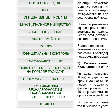
субсидий субъект
ПОХОРОННОЕ ДЕЛО
машиностроения К
покупателям скидк
ЖКХ
стимулирования сп
реализованной проду
ИНИЦИАТИВНЫЕ ПРОЕКТЫ
Проект нормативног
МУНИЦИПАЛЬНОЕ ИМУЩЕСТВО
сфере промышленно
возмещение недопол
ОТКРЫТЫЕ ДАННЫЕ
целях осуществлен
проходит процедуру
БЛАГОУСТРОЙСТВО
Более подробную и
ГИС ЖКХ
заявлений на участ
политики Краснодар
МУНИЦИПАЛЬНЫЙ КОНТРОЛЬ
поддержка промышлен
ОКРУЖАЮЩАЯ СРЕДА
2) Региональны
промышленности К
ОБЩЕСТВЕННОЕ ГОЛОСОВАНИЕ
НА ПОРТАЛЕ ГОСУСЛУГ
Унитарная некомме
Фонд) осуществляе
ПРОКУРАТУРА РАЗЪЯСНЯЕТ
промышленности, ко
новых и модерниз
ПРОФИЛАКТИКА
финансирование тек
БЕЗНАДЗОРНОСТИ И
10 направлениям, о
ПРАВОНАРУШЕНИЯ
срок займов до 10 ле
НЕСОВЕРШЕННОЛЕТНИХ
По программам заем
КОНТАКТЫ
так и бывшее в упо