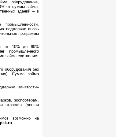
йма, оборудование,
0% от суммы займа,
ственных зданий – в
е промышленности,
ью поддержки вновь
нительные программы
ния от 10% до 90%
инг промышленного
ма займа составляет
го оборудования без
ания). Сумма займа
ддержка занятости»
.
рков, экспортерам,
я отраслях (легкая
аймов возможно на
pkk.ru
.