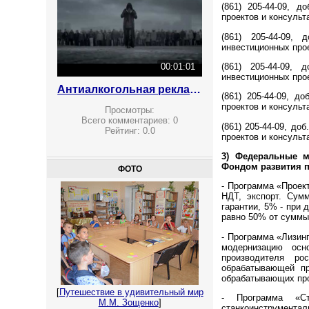
(861) 205-44-09, 
проектов и консульт
(861) 205-44-09,
инвестиционных про
(861) 205-44-09,
00:01:01
инвестиционных про
Антиалкогольная реклама
(861) 205-44-09, д
проектов и консульт
Просмотры:
Всего комментариев:
0
(861) 205-44-09, д
Рейтинг:
0.0
проектов и консульт
3) Федеральные 
Фондом развития 
ФОТО
- Программа «Проек
НДТ, экспорт. Сумм
гарантии, 5% - при 
равно 50% от суммы 
- Программа «Лизин
модернизацию осн
производителя ро
обрабатывающей п
обрабатывающих про
[
Путешествие в удивительный мир
- Программа «Ст
М.М. Зощенко
]
станкоинструмент