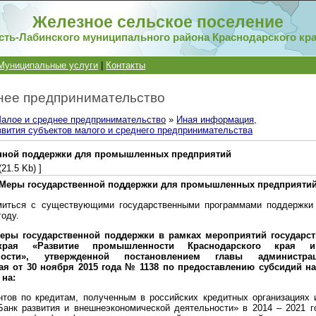
Железное сельское поселение
сть-Лабинского муниципального района Краснодарского кр
Муниципальные услуги
|
Контакты
нее предпринимательство
алое и среднее предпринимательство
»
Иная информация,
вития субъектов малого и среднего предпринимательства
нной поддержки для промышленных предприятий
(21.5 Kb) ]
Меры государственной поддержки для промышленных предприяти
миться с существующими государственными программами поддержк
году.
меры государственной поддержки в рамках мероприятий государс
 края «Развитие промышленности Краснодарского края
бности», утвержденной постановлением главы администрац
ая от 30 ноября 2015 года № 1138 по предоставлению субсидий н
 на:
нтов по кредитам, полученным в российских кредитных организациях 
Банк развития и внешнеэкономической деятельности» в 2014 – 2021 г