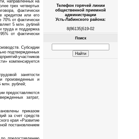
ти, направленных на
Телефон горячей линии
олее трех четвертых
общественной приемной
говора, фактически
администрации
е кредитом или его
Усть-Лабинского района:
ее 70% от фактически
вляет 5 млн. рублей
8(86135)519-02
и труда и поддержка
 95% от фактически
Поиск
оизводств. Субсидии
льно подтвержденных
приятий-участников
сти» компенсируется
рудовой занятости
ки произведенных и
 млн. рублей;
дии предоставляются
вержденных затрат,
ановлены приказом
дий за счет средств
кого края «Развитие
нной постановлением
 по предоставлению