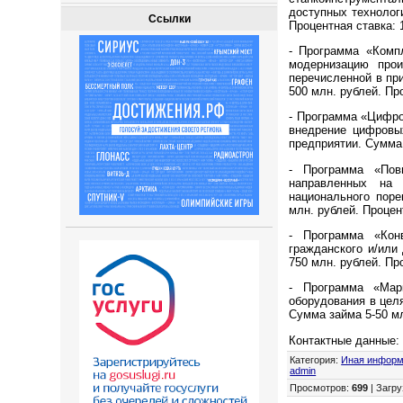
доступных технолог
Ссылки
Процентная ставка: 
- Программа «Комп
модернизацию про
перечисленной в пр
500 млн. рублей. Пр
- Программа «Цифро
внедрение цифровых
предприятии. Сумма 
- Программа «Пов
направленных на 
национального поре
млн. рублей. Процен
- Программа «Кон
гражданского и/или
750 млн. рублей. Пр
- Программа «Мар
оборудования в цел
Сумма займа 5-50 мл
Контактные данные
Категория
:
Иная информа
admin
Просмотров
:
699
|
Загру