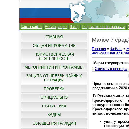
У
Карта сайта
|
Регистрация
|
Вход
|
Подписаться на новости
|
ГЛАВНАЯ
Малое и сред
ОБЩАЯ ИНФОРМАЦИЯ
Главная
»
Файлы
»
М
необходимая для раз
НОРМОТВОРЧЕСКАЯ
ДЕЯТЕЛЬНОСТЬ
Меры государстве
МЕРОПРИЯТИЯ И ПРОГРАММЫ
[
Скачать с сервера
ЗАЩИТА ОТ ЧРЕЗВЫЧАЙНЫХ
СИТУАЦИЙ
Предлагаем ознако
предприятий в 2020 
ПРОВЕРКИ
1) Региональные 
ОФИЦИАЛЬНО
Краснодарского
конкурентоспосо
СТАТИСТИКА
Краснодарского кр
затрат, понесенных
КАДРЫ
уплату проце
ОБРАЩЕНИЯ ГРАЖДАН
корпорации «