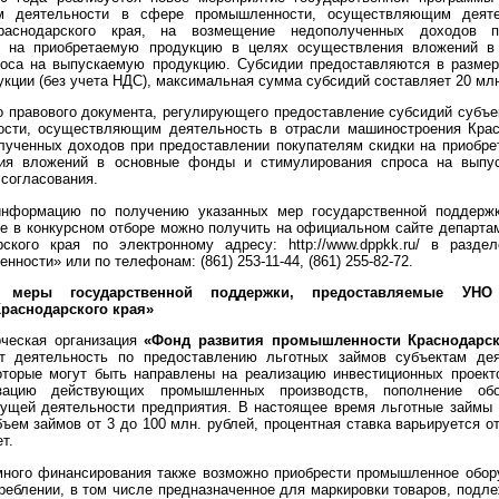
ам деятельности в сфере промышленности, осуществляющим деяте
раснодарского края, на возмещение недополученных доходов п
и на приобретаемую продукцию в целях осуществления вложений 
роса на выпускаемую продукцию. Субсидии предоставляются в размер
кции (без учета НДС), максимальная сумма субсидий составляет 20 млн
о правового документа, регулирующего предоставление субсидий субъе
сти, осуществляющим деятельность в отрасли машиностроения Красн
ученных доходов при предоставлении покупателям скидки на приобр
ия вложений в основные фонды и стимулирования спроса на выпу
 согласования.
нформацию по получению указанных мер государственной поддерж
ие в конкурсном отборе можно получить на официальном сайте департ
ского края по электронному адресу: http://www.dppkk.ru/ в разде
ности» или по телефонам: (861) 253-11-44, (861) 255-82-72.
е меры государственной поддержки, предоставляемые УНО
раснодарского края»
рческая организация
«Фонд развития промышленности Краснодарск
т деятельность по предоставлению льготных займов субъектам де
торые могут быть направлены на реализацию инвестиционных проект
ацию действующих промышленных производств, пополнение об
ущей деятельности предприятия. В настоящее время льготные займы
бъем займов от 3 до 100 млн. рублей, процентная ставка варьируется 
т.
ного финансирования также возможно приобрести промышленное обору
треблении, в том числе предназначенное для маркировки товаров, подл