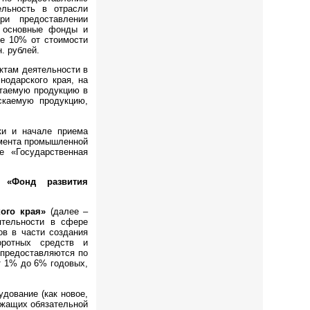
льность в отрасли
ри предоставлении
в основные фонды и
е 10% от стоимости
. рублей.
ктам деятельности в
одарского края, на
етаемую продукцию в
скаемую продукцию,
ки и начале приема
амента промышленной
ле «Государственная
 «Фонд развития
ого края»
(далее –
ятельности в сфере
ов в части создания
оротных средств и
 предоставляются по
от 1% до 6% годовых,
дование (как новое,
ежащих обязательной