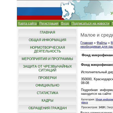
У
Карта сайта
|
Регистрация
|
Вход
|
Подписаться на новости
|
ГЛАВНАЯ
Малое и сред
ОБЩАЯ ИНФОРМАЦИЯ
Главная
»
Файлы
»
М
необходимая для раз
НОРМОТВОРЧЕСКАЯ
ДЕЯТЕЛЬНОСТЬ
Фонд микрофинанс
МЕРОПРИЯТИЯ И ПРОГРАММЫ
Фонд микрофинанси
ЗАЩИТА ОТ ЧРЕЗВЫЧАЙНЫХ
СИТУАЦИЙ
Исполнительный дир
ПРОВЕРКИ
350000, Краснодарски
08-08
ОФИЦИАЛЬНО
Подробная информа
СТАТИСТИКА
находится на сайте
Категория
:
Иная информа
КАДРЫ
glava
Просмотров
:
1418
|
Загр
ОБРАЩЕНИЯ ГРАЖДАН
Всего комментариев