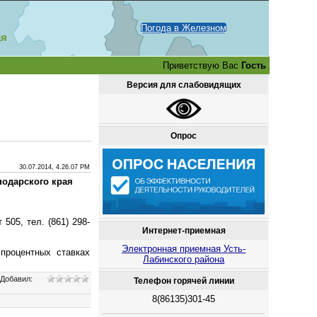
Погода в Железном
ая
Приветствую Вас
Гость
Версия для слабовидящих
Опрос
30.07.2014, 4.26.07 PM
нодарского края
 505, тел. (861) 298-
Интернет-приемная
Электронная приемная Усть-
процентных ставках
Лабинского района
|
Добавил
:
Телефон горячей линии
8(86135)301-45