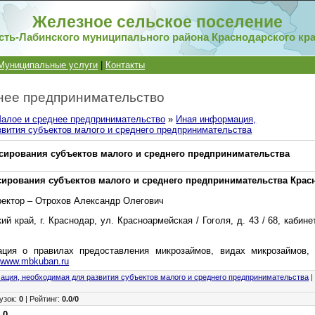
Железное сельское поселение
сть-Лабинского муниципального района Краснодарского кр
Муниципальные услуги
|
Контакты
нее предпринимательство
алое и среднее предпринимательство
»
Иная информация,
вития субъектов малого и среднего предпринимательства
ирования субъектов малого и среднего предпринимательства
рования субъектов малого и среднего предпринимательства Крас
ектор – Отрохов Александр Олегович
й край, г. Краснодар, ул. Красноармейская / Гоголя, д. 43 / 68, кабинет
ция о правилах предоставления микрозаймов, видах микрозаймов, 
:
www.mbkuban.ru
ция, необходимая для развития субъектов малого и среднего предпринимательства
узок
:
0
|
Рейтинг
:
0.0
/
0
:
0