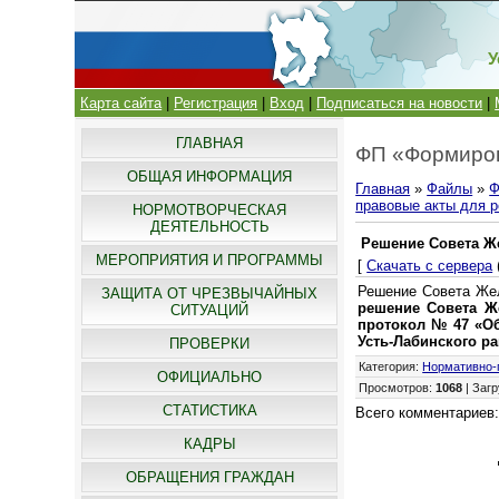
У
Карта сайта
|
Регистрация
|
Вход
|
Подписаться на новости
|
ГЛАВНАЯ
ФП «Формиров
ОБЩАЯ ИНФОРМАЦИЯ
Главная
»
Файлы
»
Ф
правовые акты для р
НОРМОТВОРЧЕСКАЯ
ДЕЯТЕЛЬНОСТЬ
Решение Совета Же
МЕРОПРИЯТИЯ И ПРОГРАММЫ
[
Скачать с сервера
Решение Совета Жел
ЗАЩИТА ОТ ЧРЕЗВЫЧАЙНЫХ
решение Совета Же
СИТУАЦИЙ
протокол № 47 «Об
Усть-Лабинского р
ПРОВЕРКИ
Категория
:
Нормативно-
ОФИЦИАЛЬНО
Просмотров
:
1068
|
Загр
СТАТИСТИКА
Всего комментариев
КАДРЫ
ОБРАЩЕНИЯ ГРАЖДАН