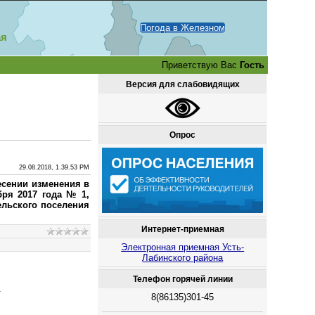
Погода в Железном
ая
Приветствую Вас
Гость
Версия для слабовидящих
Опрос
29.08.2018, 1.39.53 PM
есении изменения в
бря 2017 года № 1,
ельского поселения
Интернет-приемная
Электронная приемная Усть-
Лабинского района
Телефон горячей линии
.
8(86135)301-45