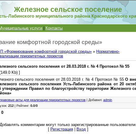
Железное сельское поселение
сть-Лабинского муниципального района Краснодарского кр
Муниципальные услуги
|
Контакты
ание комфортной городской среды»
П «Формирование комфортной городской среды»
»
Нормативно-
еализации приоритетных проектов
лезного сельского поселения от 28.03.2018 г. № 4 Протокол № 55
(149.0 Kb) ]
езного сельского поселения от 28.03.2018 г. № 4 Протокол № 55
О вн
лезного сельского поселения Усть-Лабинского района от 20 октя
 утверждении Правил по благоустройству территории Железного с
айона»
правовые акты для реализации приоритетных проектов
|
Добавил
:
admin
узок
:
212
|
Рейтинг
:
0.0
/
0
:
0
Добавлять комментарии могут только зарегистрированные пользователи
[
Регистрация
|
Вход
]