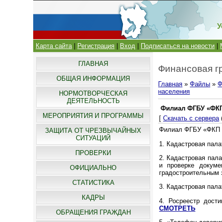
У
Карта сайта
|
Регистрация
|
Вход
|
Подписаться на новости
|
ГЛАВНАЯ
Финансовая г
ОБЩАЯ ИНФОРМАЦИЯ
Главная
»
Файлы
»
Ф
населения
НОРМОТВОРЧЕСКАЯ
ДЕЯТЕЛЬНОСТЬ
Филиал ФГБУ «ФКП
МЕРОПРИЯТИЯ И ПРОГРАММЫ
[
Скачать с сервера
Филиал ФГБУ «ФКП 
ЗАЩИТА ОТ ЧРЕЗВЫЧАЙНЫХ
СИТУАЦИЙ
1. Кадастровая пал
ПРОВЕРКИ
2. Кадастровая пала
и проверке докуме
ОФИЦИАЛЬНО
градостроительным 
СТАТИСТИКА
3. Кадастровая пал
КАДРЫ
4. Росреестр дост
СМОТРЕТЬ
ОБРАЩЕНИЯ ГРАЖДАН