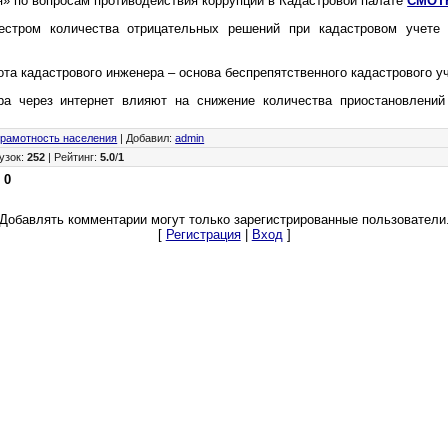
я» по вопросам противодействия коррупции в Кадастровой палате
СМОТ
естром количества отрицательных решений при кадастровом учете 
ота кадастрового инженера – основа беспрепятственного кадастрового у
ра через интернет влияют на снижение количества приостановлений
грамотность населения
|
Добавил
:
admin
узок
:
252
|
Рейтинг
:
5.0
/
1
:
0
Добавлять комментарии могут только зарегистрированные пользователи
[
Регистрация
|
Вход
]